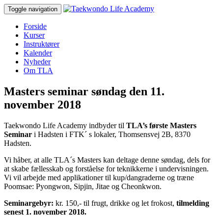
Toggle navigation
Forside
Kurser
Instruktører
Kalender
Nyheder
Om TLA
Masters seminar søndag den 11.
november 2018
Taekwondo Life Academy indbyder til
TLA’s første Masters
Seminar
i Hadsten i FTK´ s lokaler, Thomsensvej 2B, 8370
Hadsten.
Vi håber, at alle TLA´s Masters kan deltage denne søndag, dels for
at skabe fællesskab og forståelse for teknikkerne i undervisningen.
Vi vil arbejde med applikationer til kup/dangraderne og træne
Poomsae: Pyongwon, Sipjin, Jitae og Cheonkwon.
Seminargebyr:
kr. 150,- til frugt, drikke og let frokost,
tilmelding
senest 1. november 2018.