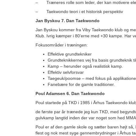
– Træneres rolle som leder, der kan motivere ele
– Taekwondo teori i et historisk perspektiv
Jan Byskou 7. Dan Taekwondo
Jan Byskou kommer fra Viby Taekwondo klub og medst
Klub. Ivrig kæmper i 80’erne med +30 kampe. Har ved
Fokusområder i træningen:
Effektive grundtekniker
Grundteknikkernes vej fra basis grundteknik ti
Kamp – herunder også realistisk kamp.
Effektiv selvforsvar
Taegeuk/poomse – med fokus på applikationer 
Fanebære for de gamle traditioner.
Poul Adamsen 6. Dan Taekwondo
Poul startede på TKD i 1985 i Århus Taekwondo klub
de første par år trænede jeg kun TKD, med begyndte
gulvkamp langtid inden der var noget som hed MMA
Poul er af den gamle skole og sætter baren højt så, 
flest og nok mest syge gennembrydninger i Århus t