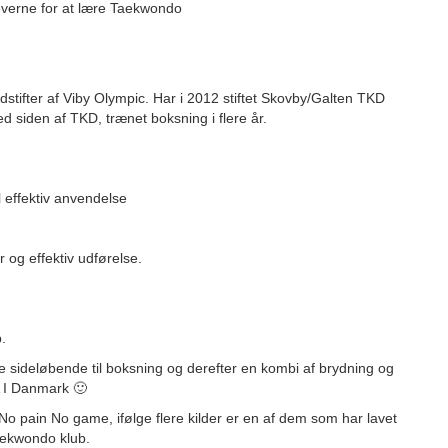
verne for at lære Taekwondo
ifter af Viby Olympic. Har i 2012 stiftet Skovby/Galten TKD
 siden af TKD, trænet boksning i flere år.
l effektiv anvendelse
og effektiv udførelse.
.
 sideløbende til boksning og derefter en kombi af brydning og
 I Danmark 🙂
No pain No game, ifølge flere kilder er en af dem som har lavet
aekwondo klub.