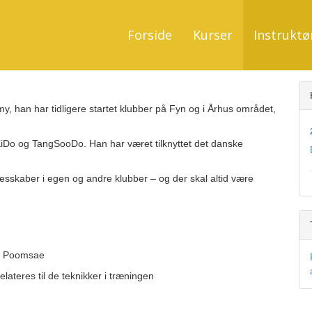
Forside
Kurser
Instruktø
, han har tidligere startet klubber på Fyn og i Århus området,
KiDo og TangSooDo. Han har været tilknyttet det danske
lesskaber i egen og andre klubber – og der skal altid være
g Poomsae
eres til de teknikker i træningen