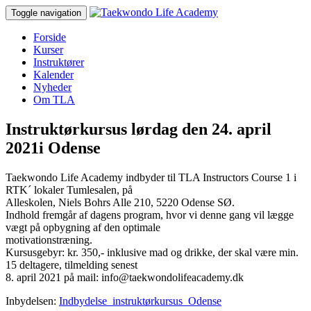
Toggle navigation
Forside
Kurser
Instruktører
Kalender
Nyheder
Om TLA
Instruktørkursus lørdag den 24. april
2021i Odense
Taekwondo Life Academy indbyder til TLA Instructors Course 1 i
RTK´ lokaler Tumlesalen, på
Alleskolen, Niels Bohrs Alle 210, 5220 Odense SØ.
Indhold fremgår af dagens program, hvor vi denne gang vil lægge
vægt på opbygning af den optimale
motivationstræning.
Kursusgebyr: kr. 350,- inklusive mad og drikke, der skal være min.
15 deltagere, tilmelding senest
8. april 2021 på mail: info@taekwondolifeacademy.dk
Inbydelsen:
Indbydelse_instruktørkursus_Odense