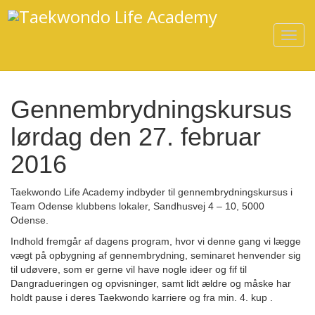
T
o
g
g
Gennembrydningskursus
l
e
lørdag den 27. februar
n
2016
a
v
Taekwondo Life Academy indbyder til gennembrydningskursus i
i
Team Odense klubbens lokaler, Sandhusvej 4 – 10, 5000
g
Odense.
a
Indhold fremgår af dagens program, hvor vi denne gang vi lægge
t
vægt på opbygning af gennembrydning, seminaret henvender sig
i
til udøvere, som er gerne vil have nogle ideer og fif til
o
Dangradueringen og opvisninger, samt lidt ældre og måske har
holdt pause i deres Taekwondo karriere og fra min. 4. kup .
n