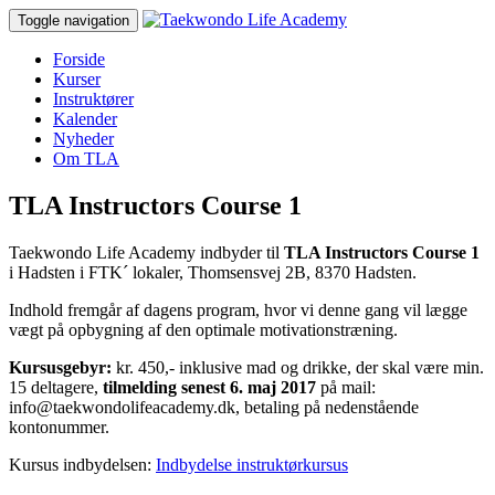
Toggle navigation
Forside
Kurser
Instruktører
Kalender
Nyheder
Om TLA
TLA Instructors Course 1
Taekwondo Life Academy indbyder til
TLA Instructors Course 1
i Hadsten i FTK´ lokaler, Thomsensvej 2B, 8370 Hadsten.
Indhold fremgår af dagens program, hvor vi denne gang vil lægge
vægt på opbygning af den optimale motivationstræning.
Kursusgebyr:
kr. 450,- inklusive mad og drikke, der skal være min.
15 deltagere,
tilmelding senest 6. maj 2017
på mail:
info@taekwondolifeacademy.dk, betaling på nedenstående
kontonummer.
Kursus indbydelsen:
Indbydelse instruktørkursus