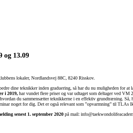
9 og 13.09
klubbens lokaler, Nordlandsvej 88C, 8240 Risskov.
edre dine teknikker inden graduering, så har du nu muligheden for at l
er i 2019,
har vundet flere priser og var udtaget som deltager ved VM 2
vordan du sammensætter teknikkerne i en effektiv grundtræning. Så, hv
eminar noget for dig. Det er også relevant som ”opvarmning” til TLAs I
melding senest 1. september 2020
på mail: info@taekwondolifeacademy