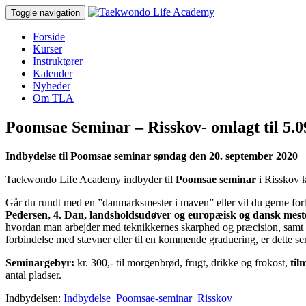
Toggle navigation
Forside
Kurser
Instruktører
Kalender
Nyheder
Om TLA
Poomsae Seminar – Risskov- omlagt til 5.0
Indbydelse til Poomsae seminar søndag den 20. september 2020
Taekwondo Life Academy indbyder til
Poomsae seminar
i Risskov 
Går du rundt med en ”danmarksmester i maven” eller vil du gerne forb
Pedersen, 4. Dan, landsholdsudøver og europæisk og dansk mest
hvordan man arbejder med teknikkernes skarphed og præcision, samt h
forbindelse med stævner eller til en kommende graduering, er dette s
Seminargebyr:
kr. 300,- til morgenbrød, frugt, drikke og frokost,
til
antal pladser.
Indbydelsen:
Indbydelse_Poomsae-seminar_Risskov