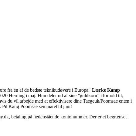
ære fra en af de bedste teknikudøvere i Europa
. Lærke Kamp
020 Herning i maj. Hun deler ud af sine ”guldkorn” i forhold til,
is du vil arbejde med at effektivisere dine Taegeuk/Poomsae enten i
k Pil Kang Poomsae seminaret til juni!
.dk, betaling på nedenstående kontonummer. Der er et begrænset