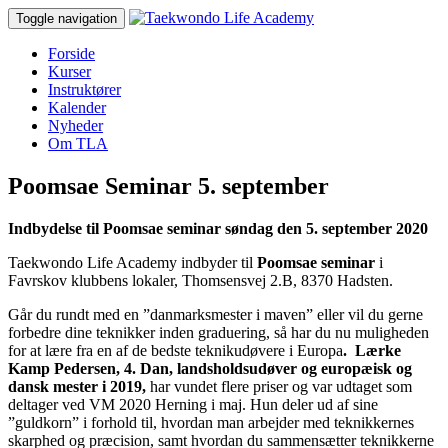
Toggle navigation
Forside
Kurser
Instruktører
Kalender
Nyheder
Om TLA
Poomsae Seminar 5. september
Indbydelse til Poomsae seminar søndag den 5. september 2020
Taekwondo Life Academy indbyder til
Poomsae seminar
i
Favrskov klubbens lokaler, Thomsensvej 2.B, 8370 Hadsten.
Går du rundt med en ”danmarksmester i maven” eller vil du gerne
forbedre dine teknikker inden graduering, så har du nu muligheden
for at lære fra en af de bedste teknikudøvere i Europa
. Lærke
Kamp Pedersen, 4. Dan, landsholdsudøver og europæisk og
dansk mester i 2019,
har vundet flere priser og var udtaget som
deltager ved VM 2020 Herning i maj. Hun deler ud af sine
”guldkorn” i forhold til, hvordan man arbejder med teknikkernes
skarphed og præcision, samt hvordan du sammensætter teknikkerne