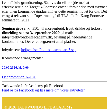
i en effektiv grundtræning. Så, hvis du vil arbejde med at
effektivisere dine Taegeuk/Poomsae enten i forbindelse med stævner
eller til en kommende graduering, er dette seminar noget for dig. Det
er også relevant som ”opvarmning” til TLAs Ik Pil Kang Poomsae
seminaret til 2021!
Seminargebyr:
kr. 350,- til morgenbrød, frugt, drikke og frokost,
tilmelding senest 3. september 2020
på mail:
info@taekwondolifeacademy.dk, betaling på nedenstående
kontonummer. Der er et begrænset antal pladser.
Inbydelsen:
Indbydelse_Poomsae-seminar_5.sep
Kommende arrangementer
26.09.2026, kl. 9:00
Danpromotion 2-2026
Taekwondo Life Academy på Facebook
Find os på Facebook og læs mere om vores aktiviteter
© 2026 TAEKWONDO LIFE ACADEMY