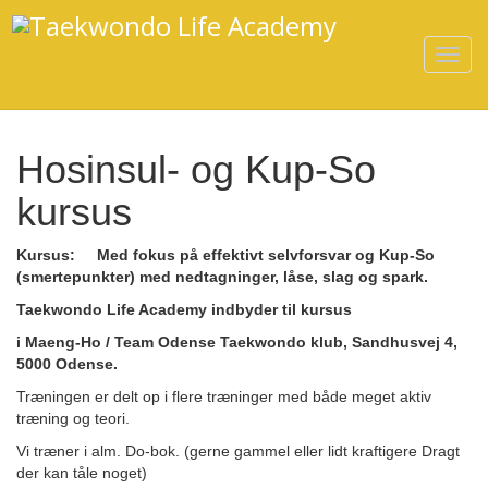
T
o
g
g
Hosinsul- og Kup-So
l
e
kursus
n
a
Kursus: Med fokus på effektivt selvforsvar og Kup-So
v
(smertepunkter) med nedtagninger, låse, slag og spark.
i
Taekwondo Life Academy indbyder til kursus
g
i Maeng-Ho / Team Odense Taekwondo klub
, Sandhusvej 4,
a
5000 Odense.
t
Træningen er delt op i flere træninger med både meget aktiv
i
træning og teori.
o
Vi træner i alm. Do-bok. (gerne gammel eller lidt kraftigere Dragt
n
der kan tåle noget)